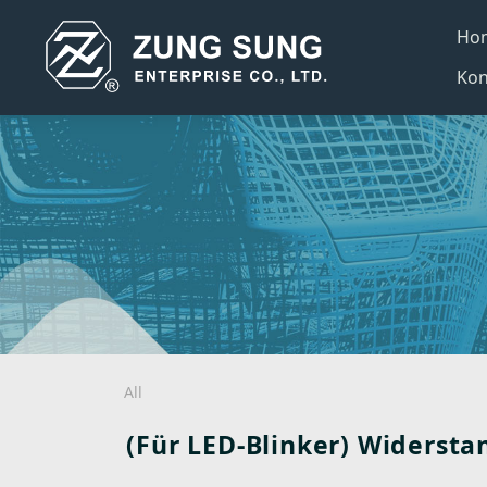
Ho
Kon
All
(Für LED-Blinker) Widersta