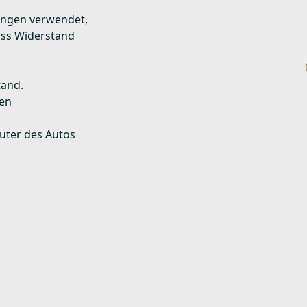
ungen verwendet,
uss Widerstand
tand.
nen
uter des Autos