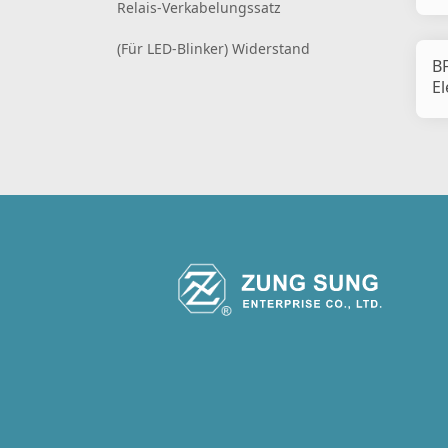
Bl
Relais-Verkabelungssatz
(Für LED-Blinker) Widerstand
B
El
Bl