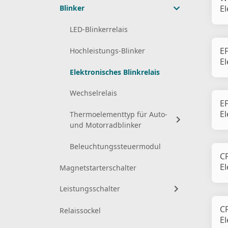
Blinker
El
Bl
LED-Blinkerrelais
E
Hochleistungs-Blinker
El
Bl
Elektronisches Blinkrelais
Wechselrelais
E
El
Thermoelementtyp für Auto-
Bl
und Motorradblinker
Beleuchtungssteuermodul
C
El
Magnetstarterschalter
Bl
Leistungsschalter
C
Relaissockel
El