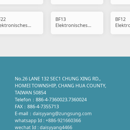
inkrelais
Blinkrelais
Blinkre
F22
BF13
BF12
ektronisches
Elektronisches
Elektr
inkrelais
Blinkrelais
Blinkre
No.26 LANE 132 SEC1 CHUNG XING RD.,
HOMEI TOWNSHIP, CHANG HUA COUNTY,
TAIWAN 50854
Telefon：886-4-7360023.7360024
FAX：886-4-7355713
E-mail：
daisyyang@zungsung.com
whatsapp Id : +886-921660366
wechat Id : daisyyang4466