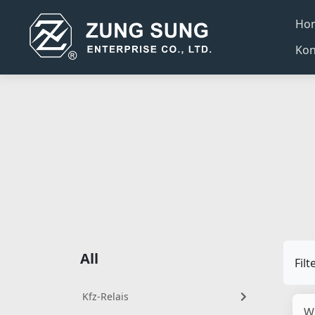
Ho
Kon
All
Filt
Kfz-Relais
W